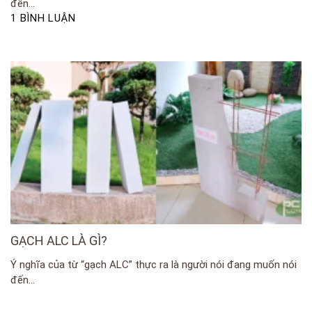
đến...
1 BÌNH LUẬN
GẠCH ALC LÀ GÌ?
Ý nghĩa của từ “gạch ALC” thực ra là người nói đang muốn nói
đến...