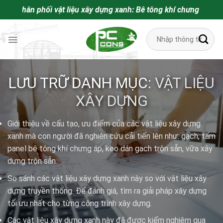
Bỏ
phối vật liệu xây dựng xanh: Bê tông khí chưng áp. Vữa khô trộ
qua
nội
Tìm
dung
kiếm:
LƯU TRỮ DANH MỤC:
VẬT LIỆU
XÂY DỰNG
Giới thiệu về cấu tạo, ưu điểm của các vật liệu xây dựng
xanh mà con người đã nghiên cứu cải tiến lên như:
gạch, tấm
panel bê tông khí chưng áp
,
keo dán gạch trộn sẵn
,
vữa xây
dựng trộn sẵn
.
So sánh các vật liệu xây dựng xanh này so với vật liệu xây
dựng truyền thống. Để đánh giá, tìm ra giải pháp xây dựng
tối ưu nhất cho từng công trình xây dựng.
Các vật liệu xây dựng xanh này đã được kiểm nghiệm qua