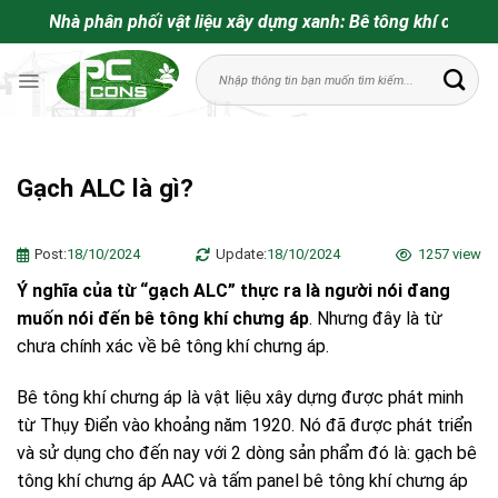
Bỏ
Nhà phân phối vật liệu xây dựng xanh: Bê tông khí chưng áp.
qua
Tìm
nội
kiếm:
dung
Gạch ALC là gì?
Post:
18/10/2024
Update:
18/10/2024
1257 view
Ý nghĩa của từ “gạch ALC” thực ra là người nói đang
muốn nói đến bê tông khí chưng áp
. Nhưng đây là từ
chưa chính xác về bê tông khí chưng áp.
Bê tông khí chưng áp là vật liệu xây dựng được phát minh
từ Thụy Điển vào khoảng năm 1920. Nó đã được phát triển
và sử dụng cho đến nay với 2 dòng sản phẩm đó là: gạch bê
tông khí chưng áp AAC và tấm panel bê tông khí chưng áp