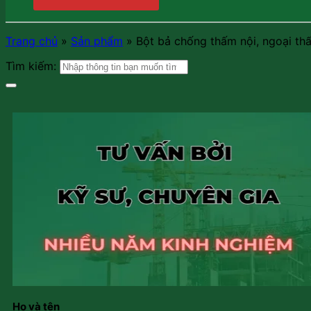
Trang chủ
»
Sản phẩm
»
Bột bả chống thấm nội, ngoại thấ
Tìm kiếm:
Họ và tên