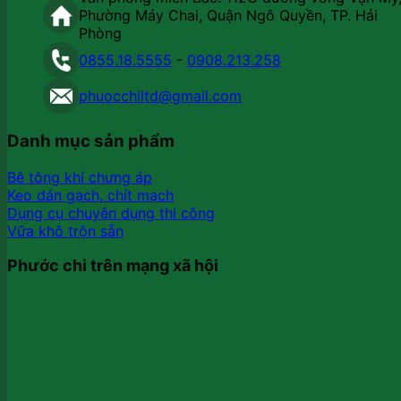
Phường Máy Chai, Quận Ngô Quyền, TP. Hải
Phòng
0855.18.5555
-
0908.213.258
phuocchiltd@gmail.com
Danh mục sản phẩm
Bê tông khí chưng áp
Keo dán gạch, chít mạch
Dụng cụ chuyên dụng thi công
Vữa khô trộn sẵn
Phước chi trên mạng xã hội