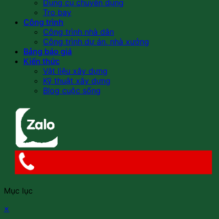
Dụng cụ chuyên dụng
Tro bay
Công trình
Công trình nhà dân
Công trình dự án, nhà xưởng
Bảng báo giá
Kiến thức
Vật liệu xây dựng
Kỹ thuật xây dựng
Blog cuộc sống
Mục lục
×