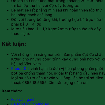
Để lớp thứ nhất khô mặt trong khoảng 20 – 30 phút
thì bả lớp thứ hai với độ dày tương tự.
Bề mặt sẽ rất phẳng mịn sau khi hoàn thiện lớp thứ
hai bằng cách chà láng.
Đối với tường bê tông khí, trường hợp bả trực tiếp th
phải bả 3 – 4 lớp
Mức tiêu hao: 1 – 1,3 kg/m2/mm (tùy thuộc độ dày
thực hiện).
Kết luận:
Với những tính năng nói trên. Sản phẩm đạt đủ chất
lượng cho những công trình xây dựng phù hợp với kh
hậu tại Việt Nam.
Phước Chi
vinh hạnh là đơn vị tiên phong phân phối
bột bả chống thấm nội, ngoại thất hàng đầu hiện nay
Mọi sự hỗ trợ cần tư vấn vui lòng liên hệ tới số điện
thoại: 0855.18.5555. Xin trân trọng cảm ơn!
Xem thêm:
Keo dán gạch
Bê tông khí chưng áp