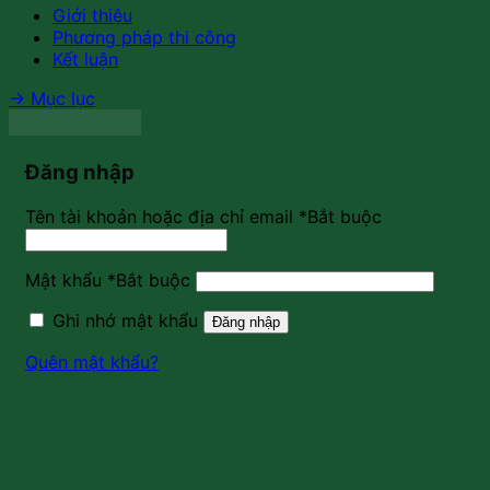
Giới thiệu
Phương pháp thi công
Kết luận
→
Mục lục
Đăng nhập
Tên tài khoản hoặc địa chỉ email
*
Bắt buộc
Mật khẩu
*
Bắt buộc
Ghi nhớ mật khẩu
Đăng nhập
Quên mật khẩu?