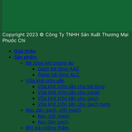
Copyright 2023 © Công Ty TNHH Sản Xuất Thương Mại
Phước Chi
Giới thiệu
Sản phẩm
Bê tông khí chưng áp
Gạch bê tông AAC
Panel bê tông ALC
Vữa khô trộn sẵn
Vữa khô trộn sẵn cho bê tông
Vữa khô trộn sẵn cho panel
Vữa khô trộn sẵn cho gạch
Vữa khô trộn sẵn cho gạch nung
Keo dán gạch, chít mạch
Keo chít mạch
Keo dán gạch
Bột bả chống thấm