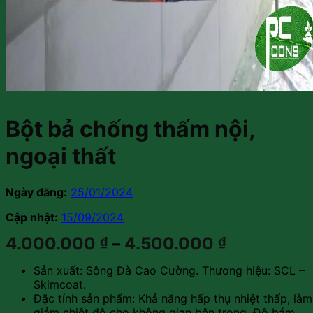
Bột bả chống thấm nội,
ngoại thất
Ngày đăng:
25/01/2024
Cập nhật:
15/09/2024
4.000.000
–
4.500.000
₫
₫
Sản xuất: Sông Đà Cao Cường. Thương hiệu: SCL –
Skimcoat.
Đặc tính sản phẩm: Khả năng hấp thụ nhiệt thấp, làm
giảm nhiệt độ cho không gian bên trong. Độ bám