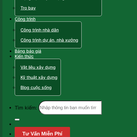
Tro bay
Công trình
Công trình nhà dân
Công trình dự án, nhà xưởng
Bảng báo giá
Kiến thức
Vật liệu xây dựng
Kỹ thuật xây dựng
Blog cuộc sống
Tìm kiếm:
Tư Vấn Miễn Phí