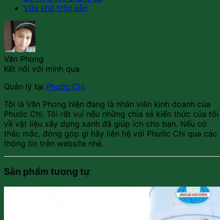
Vữa khô trộn sẵn
Văn Phong
Kết nối với mình qua
Quản lý
tại
Phước Chi
Tôi là Văn Phong hiện đang là nhân viên kinh doanh của
Phước Chi. Tôi rất vui nếu những chia sẻ kiến thức của tôi
về vật liệu xây dựng xanh đã giúp ích cho bạn. Nếu có
thắc mắc, đóng góp gì hãy liên hệ với Phước Chi qua các
thông tin trên website nhé.
Sản phẩm tương tự