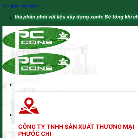
Bỏ qua nội dung
 phân phối vật liệu xây dựng xanh: Bê tông khí chưng áp.
CÔNG TY TNHH SẢN XUẤT THƯƠNG MẠI
PHƯỚC CHI