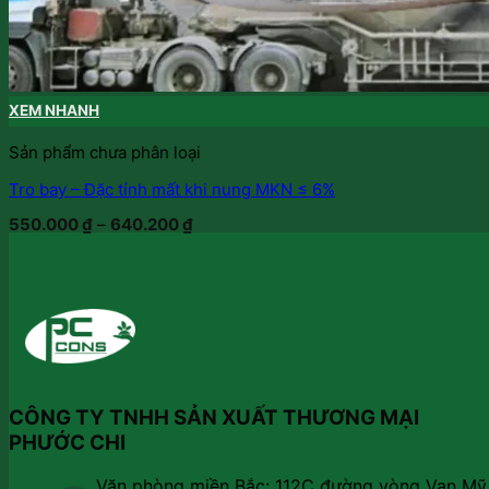
XEM NHANH
Sản phẩm chưa phân loại
Tro bay – Đặc tính mất khi nung MKN ≤ 6%
550.000
₫
–
640.200
₫
CÔNG TY TNHH SẢN XUẤT THƯƠNG MẠI
PHƯỚC CHI
Văn phòng miền Bắc: 112C đường vòng Vạn Mỹ