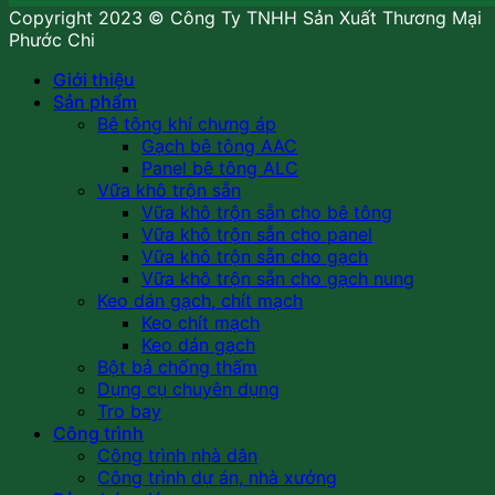
Copyright 2023 © Công Ty TNHH Sản Xuất Thương Mại
Phước Chi
Giới thiệu
Sản phẩm
Bê tông khí chưng áp
Gạch bê tông AAC
Panel bê tông ALC
Vữa khô trộn sẵn
Vữa khô trộn sẵn cho bê tông
Vữa khô trộn sẵn cho panel
Vữa khô trộn sẵn cho gạch
Vữa khô trộn sẵn cho gạch nung
Keo dán gạch, chít mạch
Keo chít mạch
Keo dán gạch
Bột bả chống thấm
Dụng cụ chuyên dụng
Tro bay
Công trình
Công trình nhà dân
Công trình dự án, nhà xưởng