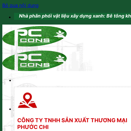
Bỏ qua nội dung
Nhà phân phối vật liệu xây dựng xanh: Bê tông khí chưn
CÔNG TY TNHH SẢN XUẤT THƯƠNG MẠI
PHƯỚC CHI