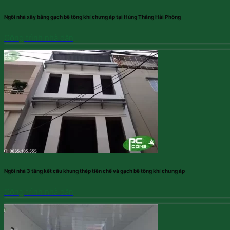
Ngôi nhà xây bằng gạch bê tông khí chưng áp tại Hùng Thắng Hải Phòng
Công trình nhà dân
Ngôi nhà 3 tầng kết cấu khung thép tiền chế và gạch bê tông khí chưng áp
Công trình nhà dân