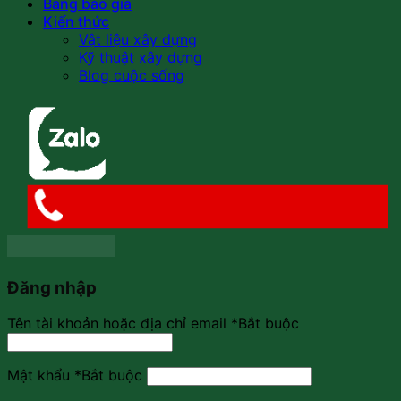
Bảng báo giá
Kiến thức
Vật liệu xây dựng
Kỹ thuật xây dựng
Blog cuộc sống
Đăng nhập
Tên tài khoản hoặc địa chỉ email
*
Bắt buộc
Mật khẩu
*
Bắt buộc