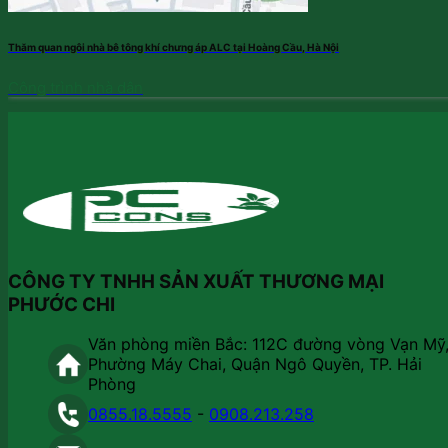
Thăm quan ngôi nhà bê tông khí chưng áp ALC tại Hoàng Cầu, Hà Nội
Công trình nhà dân
CÔNG TY TNHH SẢN XUẤT THƯƠNG MẠI
PHƯỚC CHI
Văn phòng miền Bắc: 112C đường vòng Vạn Mỹ
Phường Máy Chai, Quận Ngô Quyền, TP. Hải
Phòng
0855.18.5555
-
0908.213.258