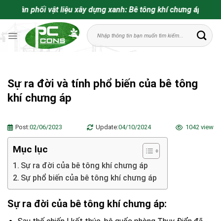
Bỏ
phân phối vật liệu xây dựng xanh: Bê tông khí chưng áp. Vữa kh
qua
Tìm
nội
kiếm:
dung
Sự ra đời và tính phổ biến của bê tông
khí chưng áp
Post:
02/06/2023
Update:
04/10/2024
1042 view
Mục lục
Sự ra đời của bê tông khí chưng áp
Sự phổ biến của bê tông khí chưng áp
Sự ra đời của bê tông khí chưng áp: