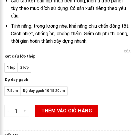
Cấu tạo kết cấu lớp thép bên trong, kích thước panel
tùy theo mục đích sử dụng. Có sản xuất riêng theo yêu
cầu.
Tính năng: trọng lượng nhẹ, khả năng chịu chấn động tốt.
Cách nhiệt, chống ồn, chống thấm. Giảm chi phí thi công,
thời gian hoàn thành xây dựng nhanh.
XÓA
Kết cấu lớp thép
1 lớp
2 lớp
Độ dày gạch
7.5cm
Độ dày gạch 10 15 20cm
Tấm panel bê tông khí chưng áp ALC lõi thép số lượng
THÊM VÀO GIỎ HÀNG