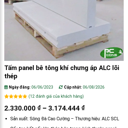
Tấm panel bê tông khí chưng áp ALC lõi
thép
Ngày đăng:
06/06/2023
Cập nhật:
06/08/2026
(
12
đánh giá của khách hàng)
5.00
12
trên 5
2.330.000
₫
–
3.174.444
₫
dựa trên
đánh giá
Sản xuất: Sông Đà Cao Cường – Thương hiệu: ALC SCL