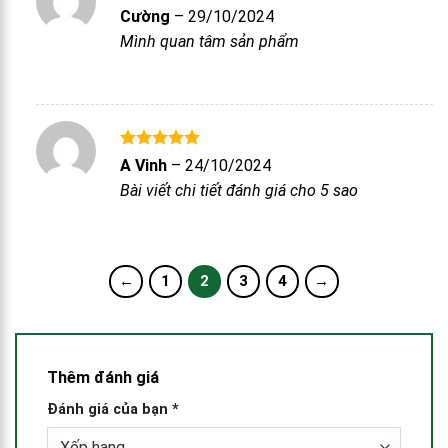
Được xếp
Cường
–
29/10/2024
hạng
5
5
Mình quan tâm sản phẩm
sao
Được xếp
A Vinh
–
24/10/2024
hạng
5
5
Bài viết chi tiết đánh giá cho 5 sao
sao
←
1
2
3
4
→
Thêm đánh giá
Đánh giá của bạn
*