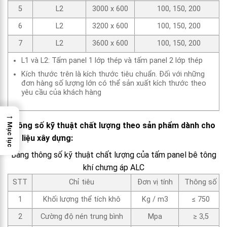
5
L2
3000 x 600
100, 150, 200
6
L2
3200 x 600
100, 150, 200
7
L2
3600 x 600
100, 150, 200
L1 và L2: Tấm panel 1 lớp thép và tấm panel 2 lớp thép
Kích thước trên là kích thước tiêu chuẩn. Đối với những
đơn hàng số lượng lớn có thể sản xuất kích thước theo
yêu cầu của khách hàng
→
Thông số kỹ thuật chất lượng theo sản phẩm dành cho
Mục lục
vật liệu xây dựng:
Bảng thông số kỹ thuật chất lượng của tấm panel bê tông
khí chưng áp ALC
STT
Chỉ tiêu
Đơn vị tính
Thông số
1
Khối lượng thể tích khô
Kg / m3
≤ 750
2
Cường độ nén trung bình
Mpa
≥ 3,5