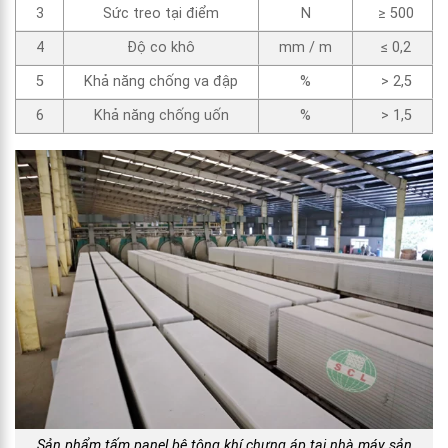
3
Sức treo tại điểm
N
≥ 500
4
Độ co khô
mm / m
≤ 0,2
5
Khả năng chống va đập
%
> 2,5
6
Khả năng chống uốn
%
> 1,5
Sản phẩm tấm panel bê tông khí chưng áp tại nhà máy sản