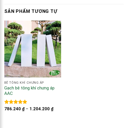
SẢN PHẨM TƯƠNG TỰ
BÊ TÔNG KHÍ CHƯNG ÁP
Gạch bê tông khí chưng áp
AAC
Được xếp
786.240
₫
–
1.204.200
₫
hạng
5.00
5 sao