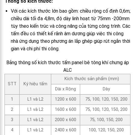
Thông số kích thước:
Với các kích thước lớn bao gồm: chiều rộng cố định 0,6m;
chiều dài tối đa 4,8m, độ dày linh hoạt từ 75mm -200mm
tùy theo kiến trúc và công năng của từng công trình. Các
tấm đều có thiết kế rãnh âm dương giúp việc thi công
nhà ứng dụng theo phương án lắp ghép giúp rút ngắn thời
gian và chi phí thi công.
Bảng thông số kích thước tấm panel bê tông khí chưng áp
ALC
Kích thước sản phẩm (mm)
STT
Ký hiệu tấm
Dài x Rộng
Dày
1
L1 và L2
1200 x 600
75, 100, 120, 150, 200
2
L1 và L2
1600 x 600
75, 100, 120, 150, 200
3
L1 và L2
2000 x 600
75, 100, 150, 200
4
L1 và L2
2400 x 600
100, 120, 150, 200