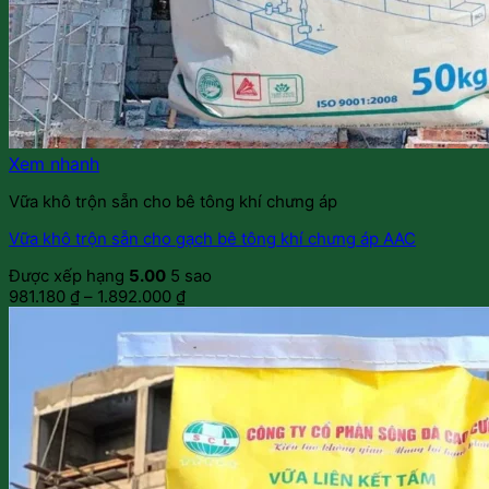
Xem nhanh
Vữa khô trộn sẵn cho bê tông khí chưng áp
Vữa khô trộn sẵn cho gạch bê tông khí chưng áp AAC
Được xếp hạng
5.00
5 sao
981.180
₫
–
1.892.000
₫