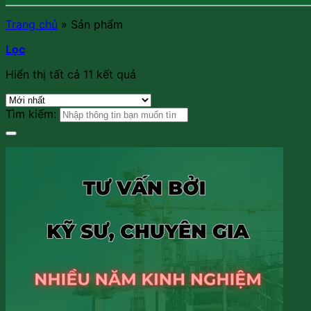
Trang chủ
»
Sản phẩm
Lọc
Hiển thị tất cả 11 kết quả
Tìm kiếm: