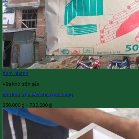
Xem nhanh
Vữa khô trộn sẵn
Vữa khô trộn sẵn cho gạch nung
650.000
₫
–
730.600
₫