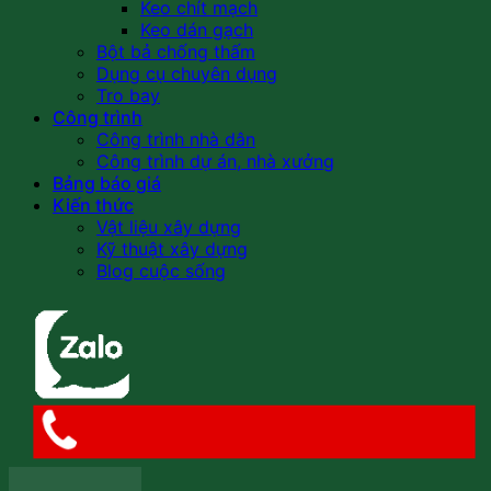
Keo chít mạch
Keo dán gạch
Bột bả chống thấm
Dụng cụ chuyên dụng
Tro bay
Công trình
Công trình nhà dân
Công trình dự án, nhà xưởng
Bảng báo giá
Kiến thức
Vật liệu xây dựng
Kỹ thuật xây dựng
Blog cuộc sống