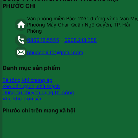
PHƯỚC CHI
Văn phòng miền Bắc: 112C đường vòng Vạn Mỹ
Phường Máy Chai, Quận Ngô Quyền, TP. Hải
Phòng
0855.18.5555
-
0908.213.258
phuocchiltd@gmail.com
Danh mục sản phẩm
Bê tông khí chưng áp
Keo dán gạch, chít mạch
Dụng cụ chuyên dụng thi công
Vữa khô trộn sẵn
Phước chi trên mạng xã hội