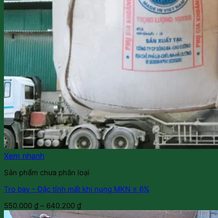
Xem nhanh
Sản phẩm chưa phân loại
Tro bay – Đặc tính mất khi nung MKN ≤ 6%
550.000
₫
–
640.200
₫