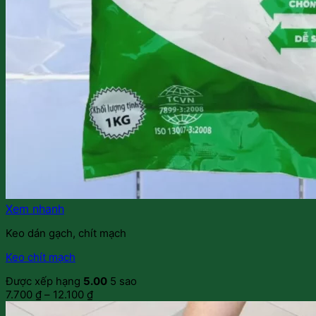
Xem nhanh
Keo dán gạch, chít mạch
Keo chít mạch
Được xếp hạng
5.00
5 sao
7.700
₫
–
12.100
₫