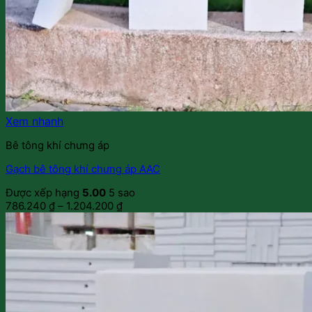
Xem nhanh
Bê tông khí chưng áp
Gạch bê tông khí chưng áp AAC
Được xếp hạng
5.00
5 sao
786.240
₫
–
1.204.200
₫