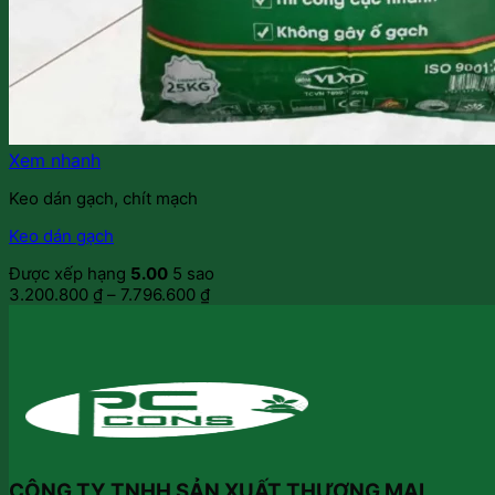
Xem nhanh
Keo dán gạch, chít mạch
Keo dán gạch
Được xếp hạng
5.00
5 sao
3.200.800
₫
–
7.796.600
₫
CÔNG TY TNHH SẢN XUẤT THƯƠNG MẠI