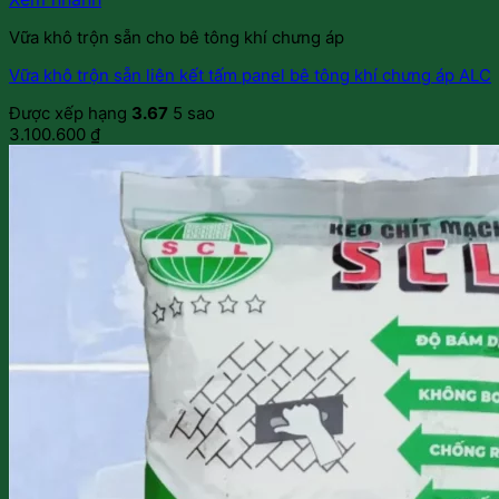
Vữa khô trộn sẵn cho bê tông khí chưng áp
Vữa khô trộn sẵn liên kết tấm panel bê tông khí chưng áp ALC
Được xếp hạng
3.67
5 sao
3.100.600
₫