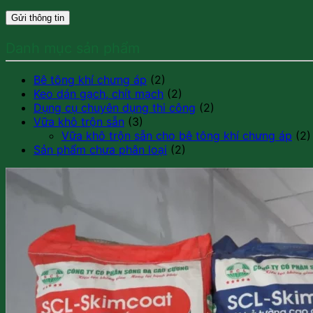
Danh mục sản phẩm
Bê tông khí chưng áp
(2)
Keo dán gạch, chít mạch
(2)
Dụng cụ chuyên dụng thi công
(2)
Vữa khô trộn sẵn
(3)
Vữa khô trộn sẵn cho bê tông khí chưng áp
(2)
Sản phẩm chưa phân loại
(2)