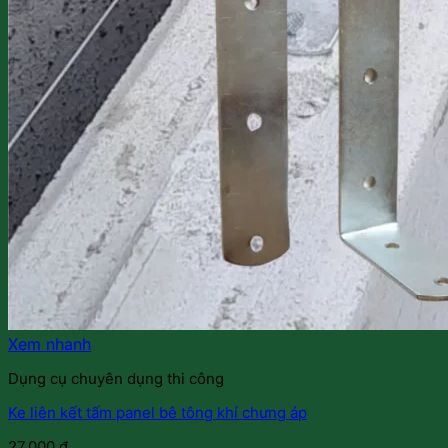
Xem nhanh
Dụng cụ chuyên dụng thi công
Ke liên kết tấm panel bê tông khí chưng áp
27.000
₫