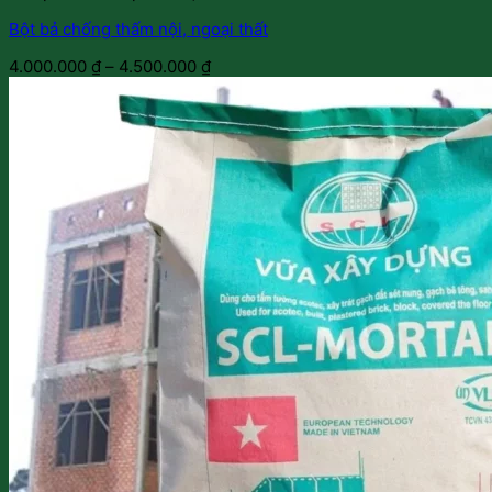
Bột bả chống thấm nội, ngoại thất
4.000.000
₫
–
4.500.000
₫