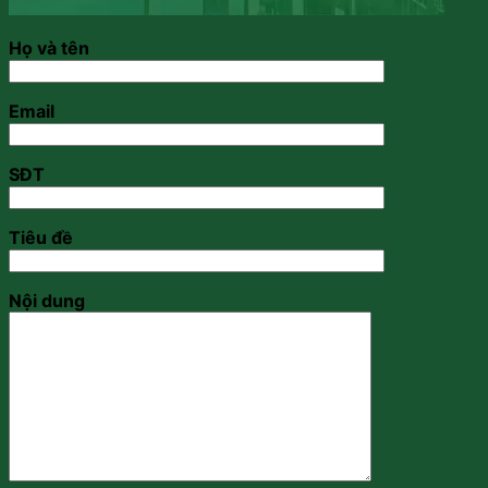
Họ và tên
Email
SĐT
Tiêu đề
Nội dung