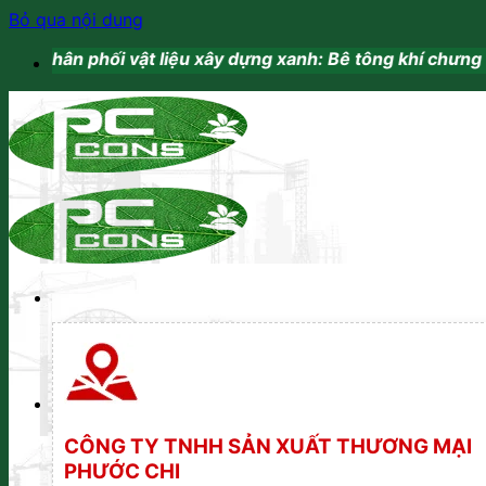
Bỏ qua nội dung
t liệu xây dựng xanh: Bê tông khí chưng áp. Vữa khô trộn 
CÔNG TY TNHH SẢN XUẤT THƯƠNG MẠI
PHƯỚC CHI