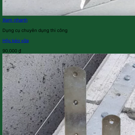
Xem nhanh
Dụng cụ chuyên dụng thi công
Hộc kéo vữa
90.000
₫