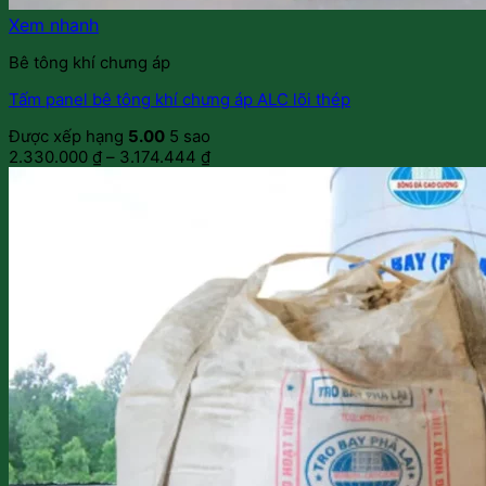
Xem nhanh
Bê tông khí chưng áp
Tấm panel bê tông khí chưng áp ALC lõi thép
Được xếp hạng
5.00
5 sao
2.330.000
₫
–
3.174.444
₫