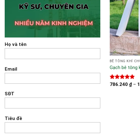
Họ và tên
BÊ TÔNG KHÍ C
Gạch bê tông 
Email
Được xếp
786.240
₫
–
1
hạng
5.00
SĐT
5 sao
Tiêu đề