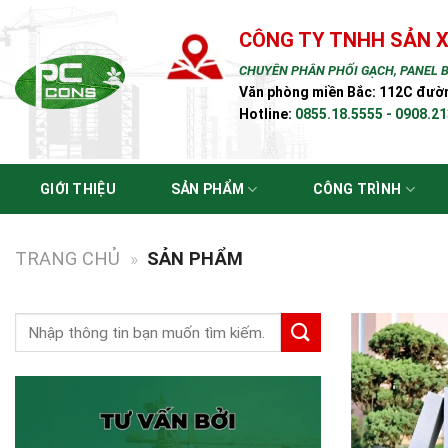
Bỏ
qua
CÔNG TY TNHH SẢN 
nội
CHUYÊN PHÂN PHỐI GẠCH, PANEL B
dung
Văn phòng miền Bắc: 112C đường
Hotline:
0855.18.5555 - 0908.2
GIỚI THIỆU
SẢN PHẨM
CÔNG TRÌNH
TRANG CHỦ
»
SẢN PHẨM
Tìm
kiếm: