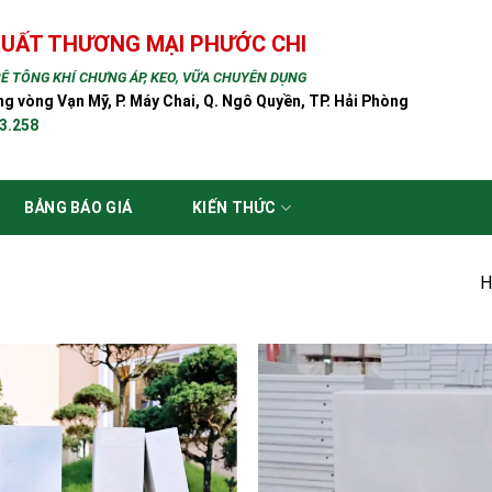
XUẤT THƯƠNG MẠI PHƯỚC CHI
Ê TÔNG KHÍ CHƯNG ÁP, KEO, VỮA CHUYÊN DỤNG
 vòng Vạn Mỹ, P. Máy Chai, Q. Ngô Quyền, TP. Hải Phòng
13.258
BẢNG BÁO GIÁ
KIẾN THỨC
H