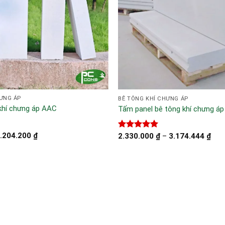
XEM NHANH
XEM NHANH
HƯNG ÁP
BÊ TÔNG KHÍ CHƯNG ÁP
khí chưng áp AAC
Tấm panel bê tông khí chưng áp
.204.200
₫
Được xếp
2.330.000
₫
–
3.174.444
₫
hạng
5.00
5 sao