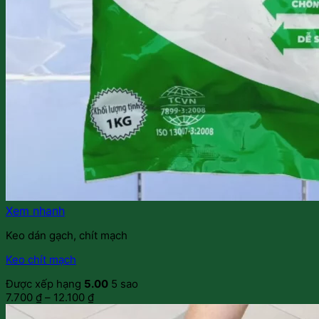
Xem nhanh
Keo dán gạch, chít mạch
Keo chít mạch
Được xếp hạng
5.00
5 sao
7.700
₫
–
12.100
₫