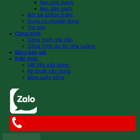
Keo chít mạch
Keo dán gạch
Bột bả chống thấm
Dụng cụ chuyên dụng
Tro bay
Công trình
Công trình nhà dân
Công trình dự án, nhà xưởng
Bảng báo giá
Kiến thức
Vật liệu xây dựng
Kỹ thuật xây dựng
Blog cuộc sống