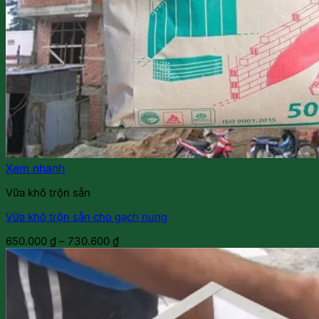
Xem nhanh
Vữa khô trộn sẵn
Vữa khô trộn sẵn cho gạch nung
650.000
₫
–
730.600
₫