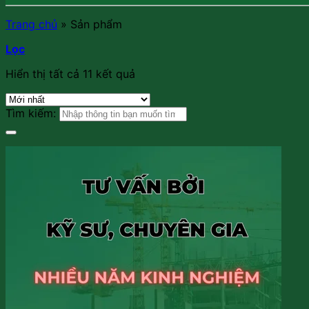
Trang chủ
»
Sản phẩm
Lọc
Hiển thị tất cả 11 kết quả
Tìm kiếm: