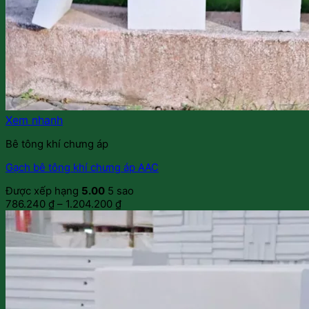
Xem nhanh
Bê tông khí chưng áp
Gạch bê tông khí chưng áp AAC
Được xếp hạng
5.00
5 sao
786.240
₫
–
1.204.200
₫