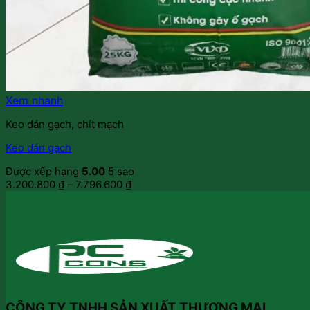
Xem nhanh
Keo dán gạch, chít mạch
Keo dán gạch
Được xếp hạng
5.00
5 sao
3.200.800
₫
–
7.796.600
₫
CÔNG TY TNHH SẢN XUẤT THƯƠNG MẠI