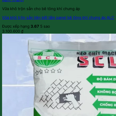
Vữa khô trộn sẵn cho bê tông khí chưng áp
Vữa khô trộn sẵn liên kết tấm panel bê tông khí chưng áp ALC
Được xếp hạng
3.67
5 sao
3.100.600
₫