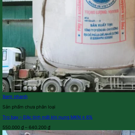
Xem nhanh
Sản phẩm chưa phân loại
Tro bay – Đặc tính mất khi nung MKN ≤ 6%
550.000
₫
–
640.200
₫