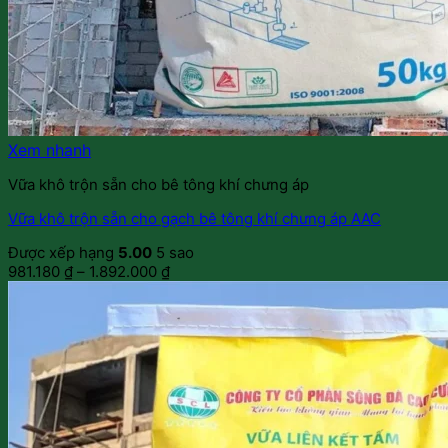
Xem nhanh
Vữa khô trộn sẵn cho bê tông khí chưng áp
Vữa khô trộn sẵn cho gạch bê tông khí chưng áp AAC
Được xếp hạng
5.00
5 sao
981.180
₫
–
1.892.000
₫