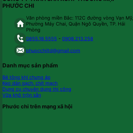
PHƯỚC CHI
Văn phòng miền Bắc: 112C đường vòng Vạn Mỹ
Phường Máy Chai, Quận Ngô Quyền, TP. Hải
Phòng
0855.18.5555
-
0908.213.258
phuocchiltd@gmail.com
Danh mục sản phẩm
Bê tông khí chưng áp
Keo dán gạch, chít mạch
Dụng cụ chuyên dụng thi công
Vữa khô trộn sẵn
Phước chi trên mạng xã hội