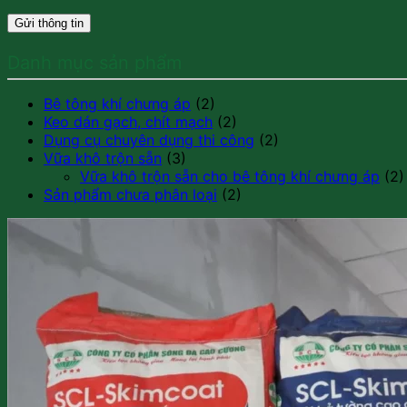
Danh mục sản phẩm
Bê tông khí chưng áp
(2)
Keo dán gạch, chít mạch
(2)
Dụng cụ chuyên dụng thi công
(2)
Vữa khô trộn sẵn
(3)
Vữa khô trộn sẵn cho bê tông khí chưng áp
(2)
Sản phẩm chưa phân loại
(2)