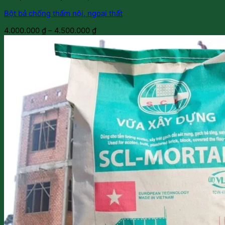
Bột bả chống thấm nội, ngoại thất
4.000.000
₫
–
4.500.000
₫