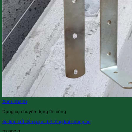
Xem nhanh
Dụng cụ chuyên dụng thi công
Ke liên kết tấm panel bê tông khí chưng áp
27.000
₫