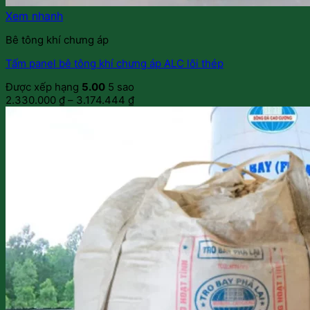
Xem nhanh
Bê tông khí chưng áp
Tấm panel bê tông khí chưng áp ALC lõi thép
Được xếp hạng
5.00
5 sao
2.330.000
₫
–
3.174.444
₫