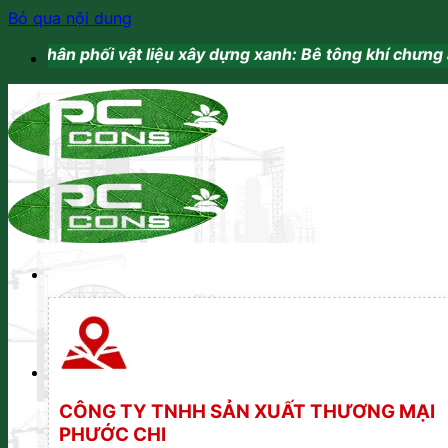
Bỏ qua nội dung
 liệu xây dựng xanh: Bê tông khí chưng áp. Vữa khô trộn 
CÔNG TY TNHH SẢN XUẤT THƯƠNG MẠI
PHƯỚC CHI