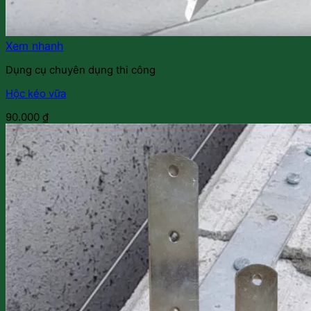
Xem nhanh
Dụng cụ chuyên dụng thi công
Hộc kéo vữa
90.000
₫