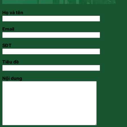
Họ và tên
Email
SĐT
Tiêu đề
Nội dung